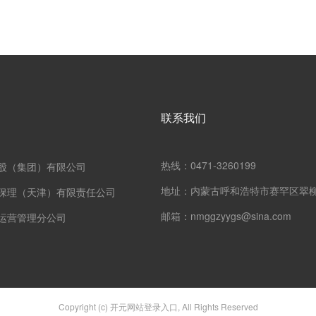
联系我们
热线：0471-3260199
股（集团）有限公司
地址：内蒙古呼和浩特市赛罕区翠柳
保理（天津）有限责任公司
邮箱：nmggzyygs@sina.com
运营管理分公司
Copyright (c) 开元网站登录入口, All Rights Reserved