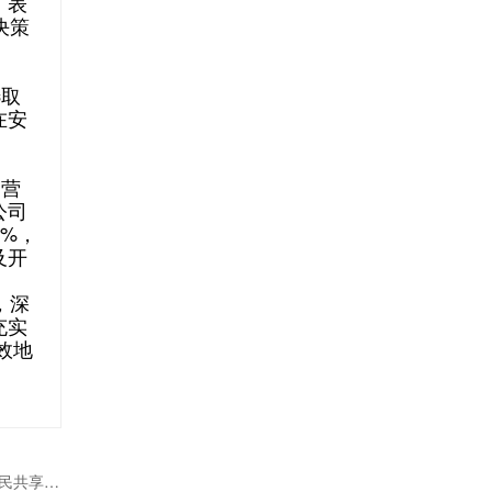
、表
决策
选取
在安
运营
公司
0%，
及开
，深
充实
效地
强化承接主体使命担当 保障发展成果全民共享蒙汇社保基金运营管理分公司注册成立