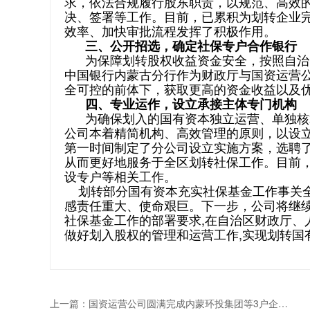
求，依法合规履行股东职责，以规范、高效
决、签署等工作。目前，已累积为划转企业完
效率、加快审批流程发挥了积极作用。
三、公开招选，确定社保专户合作银行
为保障划转股权收益资金安全，按照自治
中国银行内蒙古分行作为财政厅与国资运营
全可控的前体下，获取更高的资金收益以及
四、专业运作，设立承接主体专门机构
为确保划入的国有资本独立运营、单独核
公司本着精简机构、高效管理的原则，以设
第一时间制定了分公司设立实施方案，选聘了5
从而更好地服务于全区划转社保工作。目前
设专户等相关工作。
划转部分国有资本充实社保基金工作事关全
感责任重大、使命艰巨。下一步，公司将继
社保基金工作的部署要求,在自治区财政厅、
做好划入股权的管理和运营工作,实现划转国
上一篇：
国资运营公司圆满完成内蒙环投集团等3户企业股权接收工作