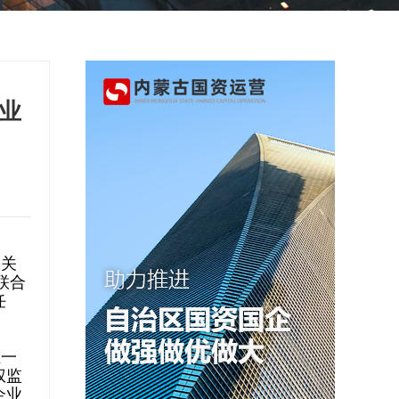
业
是关
联合
任
唯一
权监
企业